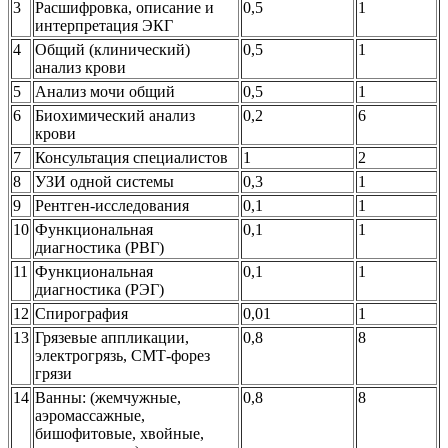
3
Расшифровка, описание и
0,5
1
интерпретация ЭКГ
4
Общий (клинический)
0,5
1
анализ крови
5
Анализ мочи общий
0,
5
1
6
Биохимический анализ
0,2
6
крови
7
Консультация специалистов
1
2
8
УЗИ одной системы
0,3
1
9
Рентген-исследования
0,1
1
10
Функциональная
0,1
1
диагностика (РВГ)
11
Функциональная
0,1
1
диагностика (РЭГ)
12
Спирография
0,01
1
13
Грязевые аппликации,
0,8
8
электрогрязь, СМТ-форез
грязи
14
Ванны: (жемчужные,
0,8
8
аэромассажные,
бишофитовые, хвойные,