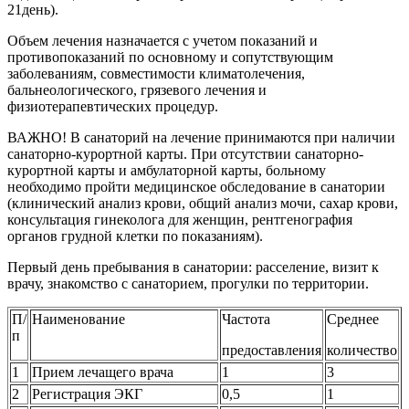
21день).
Объем лечения назначается с учетом показаний и
противопоказаний по основному и сопутствующим
заболеваниям, совместимости климатолечения,
бальнеологического, грязевого лечения и
физиотерапевтических процедур.
ВАЖНО! В санаторий на лечение принимаются при наличии
санаторно-курортной карты. При отсутствии санаторно-
курортной карты и амбулаторной карты, больному
необходимо пройти медицинское обследование в санатории
(клинический анализ крови, общий анализ мочи, сахар крови,
консультация гинеколога для женщин, рентгенография
органов грудной клетки по показаниям).
Первый день пребывания в санатории: расселение, визит к
врачу, знакомство с санаторием, прогулки по территории.
П/
Наименование
Частота
Среднее
п
предоставления
количество
1
Прием лечащего врача
1
3
2
Регистрация ЭКГ
0,5
1