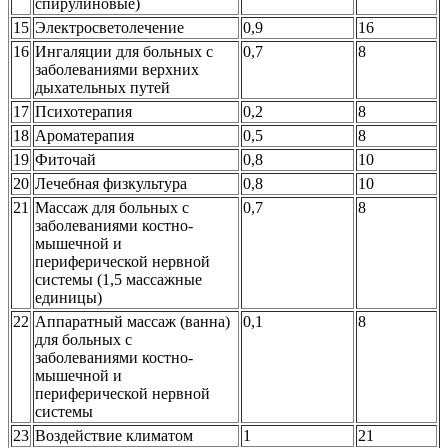
спирулиновые)
15
Электросветолечение
0,9
16
16
Ингаляции для больных с
0,7
8
заболеваниями верхних
дыхательных путей
17
Психотерапия
0,2
8
18
Ароматерапия
0,5
8
19
Фиточай
0,8
10
20
Лечебная физкультура
0,8
10
21
Массаж для больных с
0,7
8
заболеваниями костно-
мышечной и
периферической нервной
системы (1,5 массажные
единицы)
22
Аппаратный массаж (ванна)
0,1
8
для больных с
заболеваниями костно-
мышечной и
периферической нервной
системы
23
Воздействие климатом
1
21