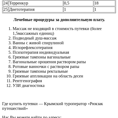
24
Терренкур
0,5
18
25
Диетотерапия
1
1
Лечебные процедуры за дополнительную плату.
Массаж не входящий в стоимость путевки (более
1,5массажных единиц)
Подводный душ-массаж
Ванны с живой спирулиной
Иглорефлексотерапия
Психотерапия индивидуальная
Грязевые тампоны вагинальные
Вагинальные орошения раствором рапы
Ротовые ванночки с раствором рапы
Грязевые тампоны ректальные
Грязевые аппликации на область десен
Рентгенография
УЗИ диагностика
Где купить путевки — Крымский туроператор «Рюкзак
путешествий»
Нас Вы можете найти по адресу: