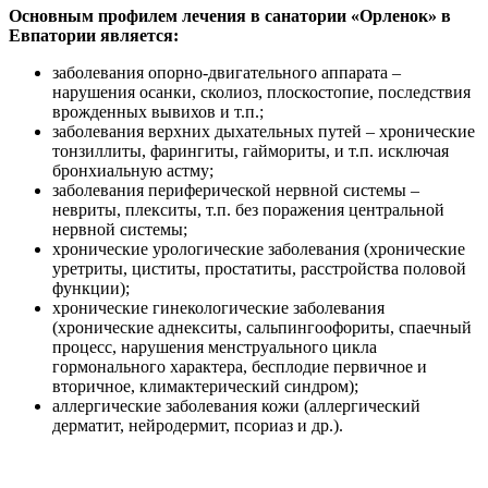
Основным профилем лечения в санатории «Орленок» в
Евпатории является:
заболевания опорно-двигательного аппарата –
нарушения осанки, сколиоз, плоскостопие, последствия
врожденных вывихов и т.п.;
заболевания верхних дыхательных путей – хронические
тонзиллиты, фарингиты, гаймориты, и т.п. исключая
бронхиальную астму;
заболевания периферической нервной системы –
невриты, плекситы, т.п. без поражения центральной
нервной системы;
хронические урологические заболевания (хронические
уретриты, циститы, простатиты, расстройства половой
функции);
хронические гинекологические заболевания
(хронические аднекситы, сальпингоофориты, спаечный
процесс, нарушения менструального цикла
гормонального характера, бесплодие первичное и
вторичное, климактерический синдром);
аллергические заболевания кожи (аллергический
дерматит, нейродермит, псориаз и др.).